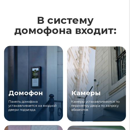
Серверы
Приложение
Данные об абонентах
Приложение предоставляет
хранятся на наших серверах.
доступ к онлайн ключам, а
Все данные защищены и
также к записям с камер.
конфиденциальны.
Сразу к Тарифам