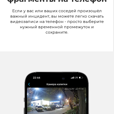
Индивидуальный
300
с.
/в месяц
Тариф "Домофон 300"
Полный
пакет функционала Умного
Домофона
Сервис обслуживания и поддержка
7 дней в неделю
Установка и оборудование
БЕСПЛАТНО!
Получить консультацию