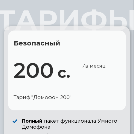
Что еще может
умный домофон?
7 КЛЮЧЕЙ
Целых
7 способов, как открыть дверь:
онлайн ключ, звонок, временный доступ, face
ID, Сири, виджет, некопируемый ключ.