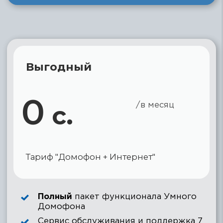
Некопируемый ключ
Чип ключ, защищенный идентификационными
номерами и дополнительной системой
шифрования.
Сервис обслуживания
Мы сами следим за домофонами, устраняем
неполадки, заменяем оборудование, а также
находимся всегда на связи.
Скачать мобильное
приложение: