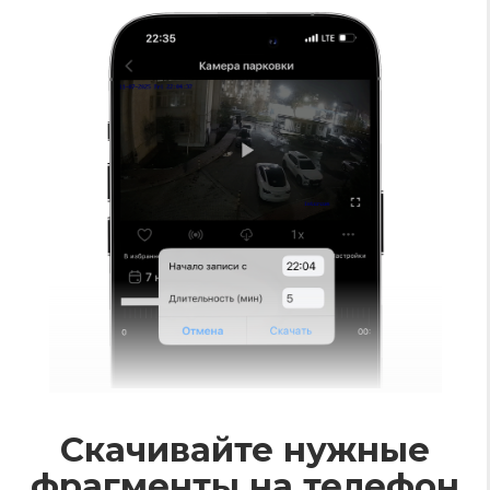
Безопасный
200
с.
/в месяц
Тариф "Домофон 200"
Полный
пакет функционала Умного
Домофона
Сервис обслуживания и поддержка
7 дней в неделю
Расчет стоимости оборудования
производится индивидуально
из-за
возможных технических особенностей
Рассчитать стоимость бесплатно