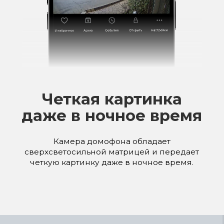
Выгодный
0
с.
/в месяц
Тариф "Домофон + Интернет"
Полный
пакет функционала Умного
Домофона
Сервис обслуживания и поддержка 7
дней в неделю
При подключении любого
интернет
тарифа
от партнерской компании
Skynet
,
услуги Умного домофона
предоставляются БЕСПЛАТНО!
Получить консультацию