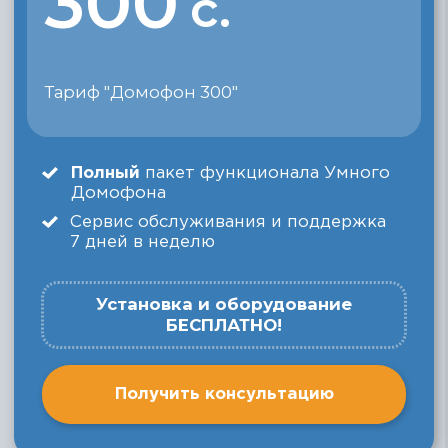
Видеонаблюдение
Видеокамеры устанавливаются на детской
площадке, парковке и в других местах по
запросу абонента.
Архив 5 дней
Все видеозаписи хранятся в архиве 5 дней,
после чего удаляются.
Записи можно скачать
на телефон.
Пожизненный сервис
Больше не придется искать мастеров, чтобы
починить оборудование. Оставьте заявку и
наша бригада устранит неполадки.