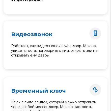
Выберите способ связи:
написать на
whatsapp
позвонить
без разницы
У вас уже установлен наш
домофон?
да
еще нет
Отправить
Политика конфиденциальности