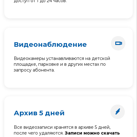
Видеообзор
домофона: