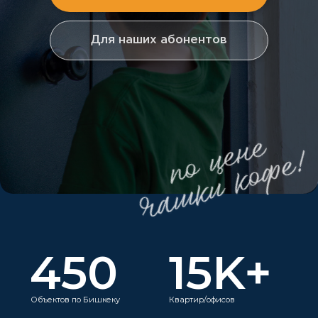
450
15K+
Объектов по Бишкеку
Квартир/офисов
42K+
Пользователей системы
Intercom - первая торговая марка в
Кыргызстане,
которая предоставляет
сервис умной домофонии в многоэтажные
дома
с 2023 года.
Сегодня наши домофоны
есть в каждом районе города.
Мы
предлагаем
надежный сервис и
современную систему,
доступную
каждому.