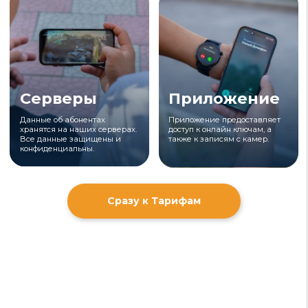
Открывайте дверь, даже
если никого нет дома
Просто зайдите в приложение, выберите
свой подъезд и нажмите кнопку - дверь
откроется из любой точки мира, где есть
интернет. Можно добавить виджет на
главный экран и открывать дверь, не заходя
в приложение.